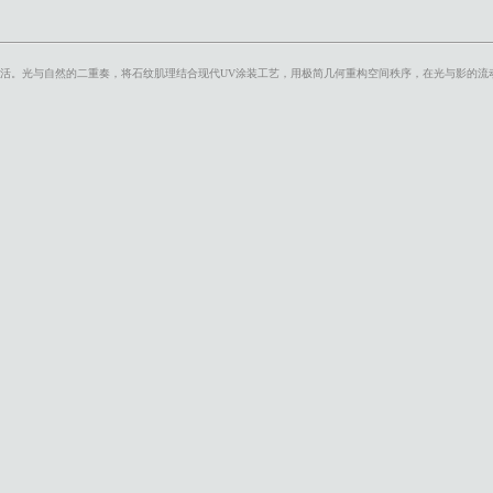
活。光与自然的二重奏，将石纹肌理结合现代UV涂装工
艺，用极简几何重构空间秩序，在光与影的流