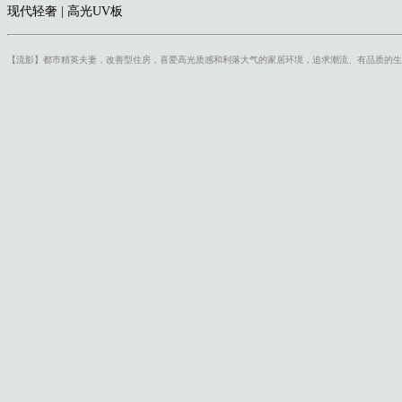
现代轻奢 | 高光UV板
【流影】
都市精英夫妻，改善型住房，喜爱高光质感和利落大气的家居环境，追求潮
流、有品质的生